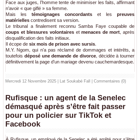
Face aux juges, l’homme tente de minimiser les faits, affirmant
n’avoir « que giflé » sa femme.
Mais les
témoignages concordants
et les
preuves
matérielles
contredisent sa version.
Le tribunal a finalement reconnu Samba Faye coupable de
coups et blessures volontaires
et
menaces de mort
, après
disqualification des faits initiaux.
Il écope de
six mois de prison avec sursis
.
M.Y. Ngom, qui n’a pas réclamé de dommages et intérêts, a
toutefois
déposé une demande de divorce
, décidée à tourner
définitivement la page d’un mariage devenu cauchemardesque.
Mercredi 12 Novembre 2025 | Lat Soukabé Fall
|
Commentaires (0)
Rufisque : un agent de la Senelec
démasqué après s’être fait passer
pour un policier sur TikTok et
Facebook
À Rufisque, un employé de la Senelec a été arrêté pour s’être