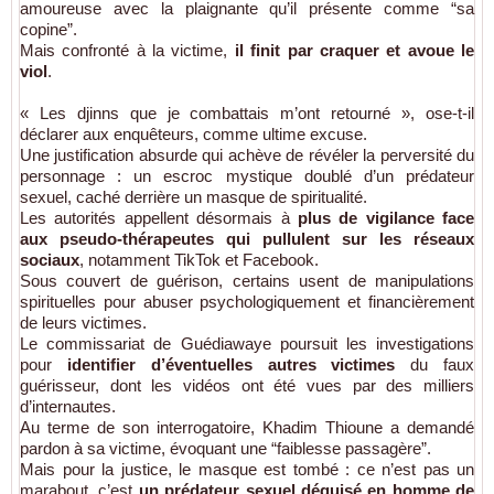
amoureuse avec la plaignante qu’il présente comme “sa
copine”.
Mais confronté à la victime,
il finit par craquer et avoue le
viol
.
« Les djinns que je combattais m’ont retourné », ose-t-il
déclarer aux enquêteurs, comme ultime excuse.
Une justification absurde qui achève de révéler la perversité du
personnage : un escroc mystique doublé d’un prédateur
sexuel, caché derrière un masque de spiritualité.
Les autorités appellent désormais à
plus de vigilance face
aux pseudo-thérapeutes qui pullulent sur les réseaux
sociaux
, notamment TikTok et Facebook.
Sous couvert de guérison, certains usent de manipulations
spirituelles pour abuser psychologiquement et financièrement
de leurs victimes.
Le commissariat de Guédiawaye poursuit les investigations
pour
identifier d’éventuelles autres victimes
du faux
guérisseur, dont les vidéos ont été vues par des milliers
d’internautes.
Au terme de son interrogatoire, Khadim Thioune a demandé
pardon à sa victime, évoquant une “faiblesse passagère”.
Mais pour la justice, le masque est tombé : ce n’est pas un
marabout, c’est
un prédateur sexuel déguisé en homme de