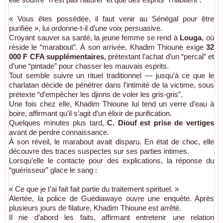
« Vous êtes possédée, il faut venir au Sénégal pour être
purifiée », lui ordonne-t-il d’une voix persuasive.
Croyant sauver sa santé, la jeune femme se rend à
Louga
, où
réside le “marabout”. À son arrivée, Khadim Thioune exige
32
000 F CFA supplémentaires
, prétextant l’achat d’un “percal” et
d’une “pintade” pour chasser les mauvais esprits.
Tout semble suivre un rituel traditionnel — jusqu’à ce que le
charlatan décide de pénétrer dans l’intimité de la victime, sous
prétexte “d’empêcher les djinns de voler les gris-gris”.
Une fois chez elle, Khadim Thioune lui tend un verre d’eau à
boire, affirmant qu’il s’agit d’un élixir de purification.
Quelques minutes plus tard,
C. Diouf est prise de vertiges
avant de perdre connaissance.
À son réveil, le marabout avait disparu. En état de choc, elle
découvre des traces suspectes sur ses parties intimes.
Lorsqu’elle le contacte pour des explications, la réponse du
“guérisseur” glace le sang :
« Ce que je t’ai fait fait partie du traitement spirituel. »
Alertée, la police de Guédiawaye ouvre une enquête. Après
plusieurs jours de filature, Khadim Thioune est arrêté.
Il nie d’abord les faits, affirmant entretenir une relation