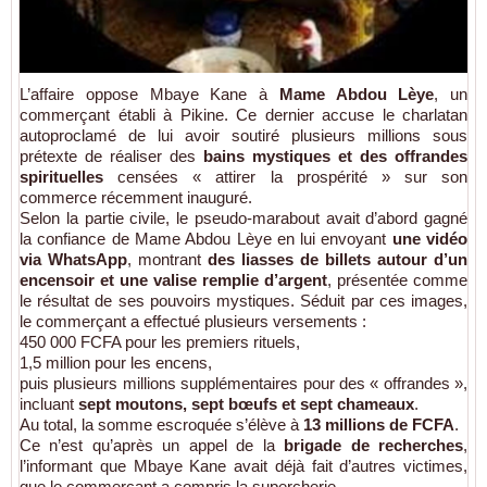
L’affaire oppose Mbaye Kane à
Mame Abdou Lèye
, un
commerçant établi à Pikine. Ce dernier accuse le charlatan
autoproclamé de lui avoir soutiré plusieurs millions sous
prétexte de réaliser des
bains mystiques et des offrandes
spirituelles
censées « attirer la prospérité » sur son
commerce récemment inauguré.
Selon la partie civile, le pseudo-marabout avait d’abord gagné
la confiance de Mame Abdou Lèye en lui envoyant
une vidéo
via WhatsApp
, montrant
des liasses de billets autour d’un
encensoir et une valise remplie d’argent
, présentée comme
le résultat de ses pouvoirs mystiques. Séduit par ces images,
le commerçant a effectué plusieurs versements :
450 000 FCFA pour les premiers rituels,
​1,5 million pour les encens,
puis plusieurs millions supplémentaires pour des « offrandes »,
incluant
sept moutons, sept bœufs et sept chameaux
.
Au total, la somme escroquée s’élève à
13 millions de FCFA
.
Ce n’est qu’après un appel de la
brigade de recherches
,
l’informant que Mbaye Kane avait déjà fait d’autres victimes,
que le commerçant a compris la supercherie.