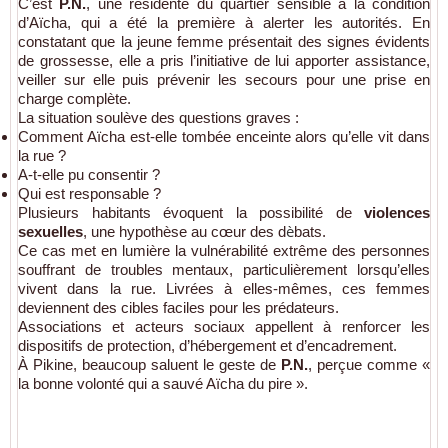
C’est
P.N.
, une résidente du quartier sensible à la condition
d’Aïcha, qui a été la première à alerter les autorités. En
constatant que la jeune femme présentait des signes évidents
de grossesse, elle a pris l’initiative de lui apporter assistance,
veiller sur elle puis prévenir les secours pour une prise en
charge complète.
La situation soulève des questions graves :
Comment Aïcha est-elle tombée enceinte alors qu’elle vit dans
la rue ?
A-t-elle pu consentir ?
Qui est responsable ?
Plusieurs habitants évoquent la possibilité de
violences
è
sexuelles
, une hypothèse au cœur des d
bats.
Ce cas met en lumière la vulnérabilité extrême des personnes
souffrant de troubles mentaux, particulièrement lorsqu’elles
vivent dans la rue. Livrées à elles-mêmes, ces femmes
deviennent des cibles faciles pour les prédateurs.
Associations et acteurs sociaux appellent à renforcer les
dispositifs de protection, d’hébergement et d’encadrement.
À Pikine, beaucoup saluent le geste de
P.N.
, perçue comme «
la bonne volonté qui a sauvé Aïcha du pire ».