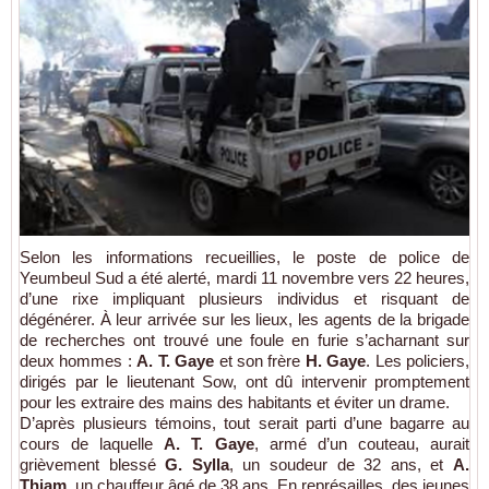
Selon les informations recueillies, le poste de police de
Yeumbeul Sud a été alerté, mardi 11 novembre vers 22 heures,
d’une rixe impliquant plusieurs individus et risquant de
dégénérer. À leur arrivée sur les lieux, les agents de la brigade
de recherches ont trouvé une foule en furie s’acharnant sur
deux hommes :
A. T. Gaye
et son frère
H. Gaye
. Les policiers,
dirigés par le lieutenant Sow, ont dû intervenir promptement
pour les extraire des mains des habitants et éviter un drame.
D’après plusieurs témoins, tout serait parti d’une bagarre au
cours de laquelle
A. T. Gaye
, armé d’un couteau, aurait
grièvement blessé
G. Sylla
, un soudeur de 32 ans, et
A.
Thiam
, un chauffeur âgé de 38 ans. En représailles, des jeunes