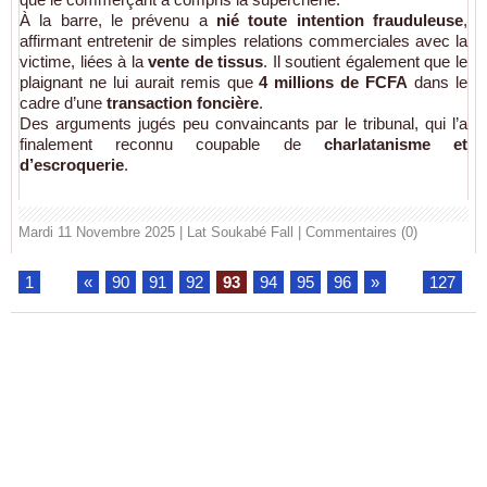
À la barre, le prévenu a
nié toute intention frauduleuse
,
affirmant entretenir de simples relations commerciales avec la
victime, liées à la
vente de tissus
. Il soutient également que le
plaignant ne lui aurait remis que
4 millions de FCFA
dans le
cadre d’une
transaction foncière
.
Des arguments jugés peu convaincants par le tribunal, qui l’a
finalement reconnu coupable de
charlatanisme et
d’escroquerie
.
Mardi 11 Novembre 2025 | Lat Soukabé Fall
|
Commentaires (0)
1
...
«
90
91
92
93
94
95
96
»
...
127