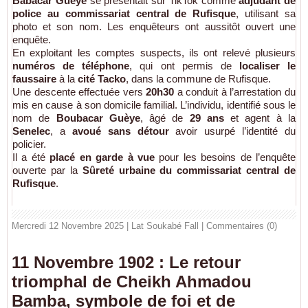
Babacar Guèye
se présentait sur TikTok comme
adjudant de
police au commissariat central de Rufisque
, utilisant sa
photo et son nom. Les enquêteurs ont aussitôt ouvert une
enquête.
En exploitant les comptes suspects, ils ont relevé plusieurs
numéros de téléphone
, qui ont permis de
localiser le
faussaire
à la
cité Tacko
, dans la commune de Rufisque.
Une descente effectuée vers
20h30
a conduit à l’arrestation du
mis en cause à son domicile familial. L’individu, identifié sous le
nom de
Boubacar Guèye
, âgé de
29 ans
et agent à la
Senelec
, a
avoué sans détour
avoir usurpé l’identité du
policier.
Il a été
placé en garde à vue
pour les besoins de l’enquête
ouverte par la
Sûreté urbaine du commissariat central de
Rufisque
.
Mercredi 12 Novembre 2025 | Lat Soukabé Fall
|
Commentaires (0)
11 Novembre 1902 : Le retour
triomphal de Cheikh Ahmadou
Bamba, symbole de foi et de