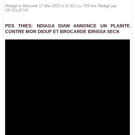
Rédigé le Mercredi 17 Mai 2023 à 11:03 | Lu 703 fois Rédigé par
SEYELATYR
PDS THIES: NDIAGA DIAW ANNONCE UN PLAINTE
CONTRE MOR DIOUF ET BROCARDE IDRISSA SECK