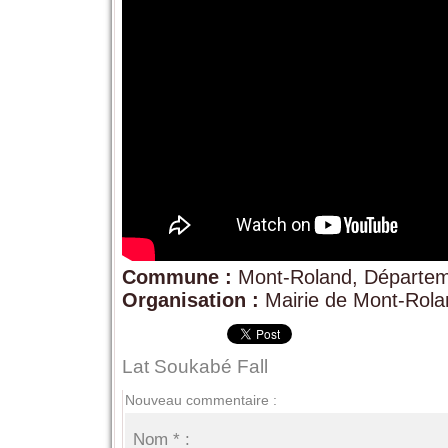
Commune :
Mont-Roland, Départem
Organisation :
Mairie de Mont-Rola
Lat Soukabé Fall
Nouveau commentaire :
Nom * :