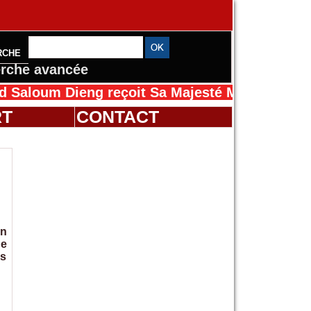
RCHE
rche avancée
ieng reçoit Sa Majesté Mansah Cissé au Séné
RT
CONTACT
on
de
es