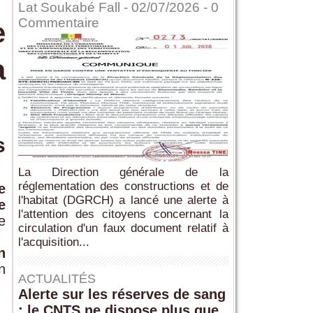
Lat Soukabé Fall - 02/07/2026 -
0
Commentaire
e
a
s
La Direction générale de la
réglementation des constructions et de
e
l'habitat (DGRCH) a lancé une alerte à
e
l'attention des citoyens concernant la
e
circulation d'un faux document relatif à
l'acquisition...
n
n
ACTUALITÉS
Alerte sur les réserves de sang
: le CNTS ne dispose plus que