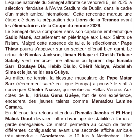
L’équipe nationale du Sénégal affronte ce vendredi 6 juin 2025 la
sélection irlandaise à l’Aviva Stadium de Dublin, dans le cadre
d’un match amical international. Cette rencontre marque une
étape clé dans la préparation des
Lions de la Teranga
avant
les
éliminatoires de la Coupe du monde 2026
.
Le Sénégal devra composer sans son capitaine emblématique
Sadio Mané
, actuellement en pèlerinage aux Lieux Saints de
l’Islam. Malgré cette absence de taille, le sélectionneur
Pape
Thiaw
pourra s’appuyer sur un secteur offensif bien garni. Le
retour de
Nicolas Jackson
,
Iliman Ndiaye
et
Cheikh Tidiane
Sabaly
vient renforcer une attaque où figurent déjà
Ismaïla
Sarr
,
Boulaye Dia
,
Habib Diallo
,
Chérif Ndiaye
,
Abdallah
Sima
et le jeune
Idrissa Guèye
.
Au milieu de terrain, la blessure musculaire de
Pape Matar
Sarr
(récemment sacré en Ligue Europa) a poussé le staff à
convoquer
Cheikh Niasse
, qui évolue au Hellas Vérone. Aux
côtés de lui,
Idrissa Gana Guèye
, fort de son expérience,
encadrera des jeunes talents comme
Mamadou Lamine
Camara
.
En défense, les retours attendus d’
Ismaila Jacobs
et
El Hadj
Malick Diouf
devraient offrir davantage de stabilité à l’arrière-
garde sénégalaise. Ce match permettra au coach de tester
différentes configurations avant une seconde affiche amicale
très attendue :
l'Angleterre
, le 10 juin à Nottingham. Une