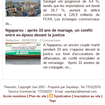
Sénégal ont progressé de 4,4 %,
tandis que les importations ont bondi
de 26,7 %, portant le déficit
commercial à 128,9 milliards de
FCFA. Les échanges commerciaux
du...
Ngaparou : après 33 ans de mariage, un conflit
entre ex-époux devant la justice
Rédaction
- 08/08/2026 -
0
Commentaire
À Ngaparou, un ancien couple marié
pendant 33 ans s’oppose devant la
justice sur fond d’accusations de
diffamation, de conflit immobilier et
de remariage. Après 33 années de
vie conjugale, un...
Thiesinfo, Copyright Juin 2007 - Propulsé par Seyelatyr: Tel 775312579.
Service Commercial: 772150237 - Email: seyelatyr@hotmail.com
|
|
|
|
Accès membres
Plan du site
Syndication
Inscription au site
Tags