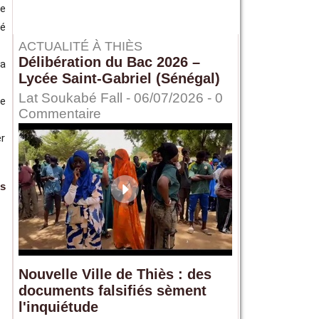
re
mé
ACTUALITÉ À THIÈS
Délibération du Bac 2026 –
la
Lycée Saint-Gabriel (Sénégal)
Lat Soukabé Fall - 06/07/2026 -
0
de
Commentaire
er
s
Nouvelle Ville de Thiès : des
documents falsifiés sèment
l'inquiétude