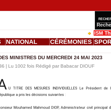
RECHE
Reche
ISM Thiès : g
S
NATIONAL
CÉRÉMONIES
SPO
ES MINISTRES DU MERCREDI 24 MAI 2023
36 | Lu 1002 fois Rédigé par
Babacar DIOUF
A
U TITRE DES MESURES INDIVIDUELLES Le Président de l
épublique a pris les décisions suivantes :
onsieur Mouhamed Mahmoud DIOP, Administrateur civil principal 