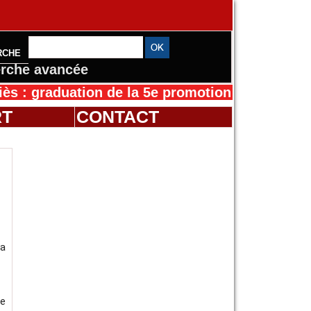
RCHE
rche avancée
raduation de la 5e promotion de l’IFMES
30/07
RT
CONTACT
a
de