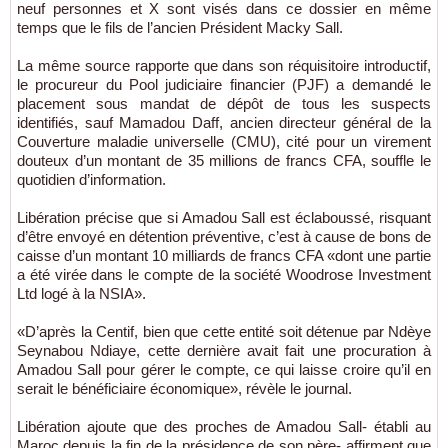
neuf personnes et X sont visés dans ce dossier en même
temps que le fils de l’ancien Président Macky Sall.
La même source rapporte que dans son réquisitoire introductif,
le procureur du Pool judiciaire financier (PJF) a demandé le
placement sous mandat de dépôt de tous les suspects
identifiés, sauf Mamadou Daff, ancien directeur général de la
Couverture maladie universelle (CMU), cité pour un virement
douteux d’un montant de 35 millions de francs CFA, souffle le
quotidien d’information.
Libération précise que si Amadou Sall est éclaboussé, risquant
d’être envoyé en détention préventive, c’est à cause de bons de
caisse d’un montant 10 milliards de francs CFA «dont une partie
a été virée dans le compte de la société Woodrose Investment
Ltd logé à la NSIA».
«D’après la Centif, bien que cette entité soit détenue par Ndèye
Seynabou Ndiaye, cette dernière avait fait une procuration à
Amadou Sall pour gérer le compte, ce qui laisse croire qu’il en
serait le bénéficiaire économique», révèle le journal.
Libération ajoute que des proches de Amadou Sall- établi au
Maroc depuis la fin de la présidence de son père- affirment que