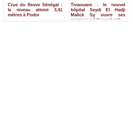
Crue du fleuve Sénégal :
Tivaouane : le nouvel
le niveau atteint 3,41
hôpital Seydi El Hadji
mètres à Podor
Malick Sy ouvre ses
services médicaux lundi