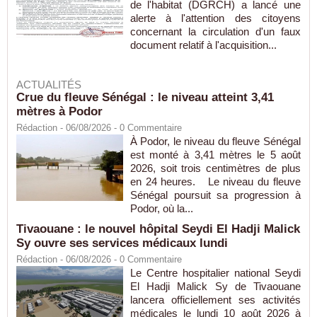
de l'habitat (DGRCH) a lancé une
alerte à l'attention des citoyens
concernant la circulation d'un faux
document relatif à l'acquisition...
ACTUALITÉS
Crue du fleuve Sénégal : le niveau atteint 3,41
mètres à Podor
Rédaction
- 06/08/2026 -
0
Commentaire
À Podor, le niveau du fleuve Sénégal
est monté à 3,41 mètres le 5 août
2026, soit trois centimètres de plus
en 24 heures. Le niveau du fleuve
Sénégal poursuit sa progression à
Podor, où la...
Tivaouane : le nouvel hôpital Seydi El Hadji Malick
Sy ouvre ses services médicaux lundi
Rédaction
- 06/08/2026 -
0
Commentaire
Le Centre hospitalier national Seydi
El Hadji Malick Sy de Tivaouane
lancera officiellement ses activités
médicales le lundi 10 août 2026 à