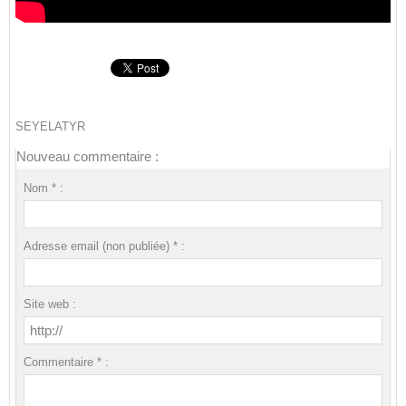
SEYELATYR
Nouveau commentaire :
Nom * :
Adresse email (non publiée) * :
Site web :
Commentaire * :