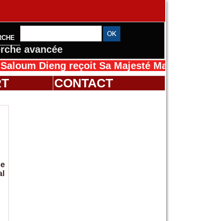
RCHE
rche avancée
ieng reçoit Sa Majesté Mansah Cissé au Séné
RT
CONTACT
se
al