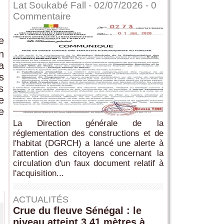
Lat Soukabé Fall - 02/07/2026 -
0
Commentaire
e
n
a
s
s
e
e
La Direction générale de la
réglementation des constructions et de
l'habitat (DGRCH) a lancé une alerte à
l'attention des citoyens concernant la
circulation d'un faux document relatif à
l'acquisition...
ACTUALITÉS
Crue du fleuve Sénégal : le
niveau atteint 3,41 mètres à