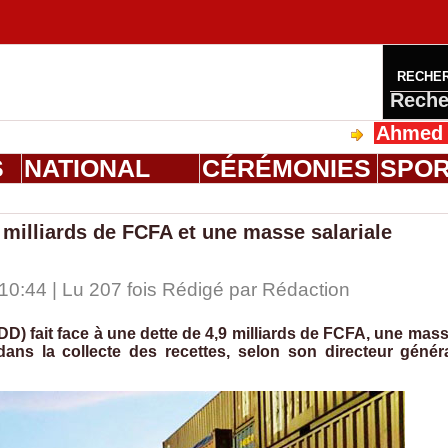
RECHE
Reche
Ahmed Saloum D
S
NATIONAL
CÉRÉMONIES
SPO
 milliards de FCFA et une masse salariale
0:44 | Lu 207 fois Rédigé par
Rédaction
D) fait face à une dette de 4,9 milliards de FCFA, une mas
 dans la collecte des recettes, selon son directeur génér