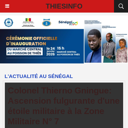
THIESINFO
L'ACTUALITÉ AU SÉNÉGAL
Colonel Thierno Gningue:
Ascension fulgurante d'une
étoile militaire à la Zone
Militaire N° 7