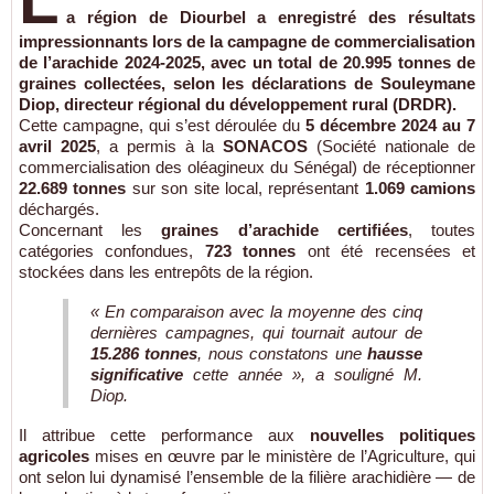
L
a région de
Diourbel
a enregistré des résultats
impressionnants lors de la campagne de
commercialisation
de l’arachide 2024-2025
, avec un total de
20.995 tonnes
de
graines collectées, selon les déclarations de
Souleymane
Diop
, directeur régional du développement rural (DRDR).
Cette campagne, qui s’est déroulée du
5 décembre 2024 au 7
avril 2025
, a permis à la
SONACOS
(Société nationale de
commercialisation des oléagineux du Sénégal) de réceptionner
22.689 tonnes
sur son site local, représentant
1.069 camions
déchargés.
Concernant les
graines d’arachide certifiées
, toutes
catégories confondues,
723 tonnes
ont été recensées et
stockées dans les entrepôts de la région.
« En comparaison avec la moyenne des cinq
dernières campagnes, qui tournait autour de
15.286 tonnes
, nous constatons une
hausse
significative
cette année », a souligné M.
Diop.
Il attribue cette performance aux
nouvelles politiques
agricoles
mises en œuvre par le ministère de l’Agriculture, qui
ont selon lui dynamisé l’ensemble de la filière arachidière — de