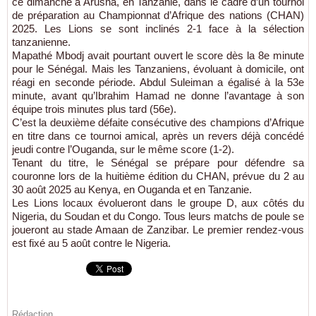
ce dimanche à Arusha, en Tanzanie, dans le cadre d’un tournoi
de préparation au Championnat d’Afrique des nations (CHAN)
2025. Les Lions se sont inclinés 2-1 face à la sélection
tanzanienne.
Mapathé Mbodj avait pourtant ouvert le score dès la 8e minute
pour le Sénégal. Mais les Tanzaniens, évoluant à domicile, ont
réagi en seconde période. Abdul Suleiman a égalisé à la 53e
minute, avant qu’Ibrahim Hamad ne donne l’avantage à son
équipe trois minutes plus tard (56e).
C’est la deuxième défaite consécutive des champions d’Afrique
en titre dans ce tournoi amical, après un revers déjà concédé
jeudi contre l’Ouganda, sur le même score (1-2).
Tenant du titre, le Sénégal se prépare pour défendre sa
couronne lors de la huitième édition du CHAN, prévue du 2 au
30 août 2025 au Kenya, en Ouganda et en Tanzanie.
Les Lions locaux évolueront dans le groupe D, aux côtés du
Nigeria, du Soudan et du Congo. Tous leurs matchs de poule se
joueront au stade Amaan de Zanzibar. Le premier rendez-vous
est fixé au 5 août contre le Nigeria.
Rédaction