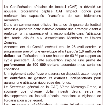
La Confédération africaine de football (CAF) a dévoilé un
nouveau programme baptisé
CAF Impact
, conçu pour
renforcer les capacités financières de ses fédérations
membres.
Dans un communiqué officiel, l’instance dirigeante du football
africain a présenté cette initiative comme une stratégie visant à
renforcer la transparence et la responsabilité dans l’utilisation
des fonds alloués aux Associations Membres et Unions
Zonales.
Annoncé lors du Comité exécutif tenu le 26 avril dernier, le
programme prévoit une enveloppe allant jusqu’à
1,6 million de
dollars
par fédération, soit une hausse de 60 % par rapport au
cycle précédent. À cette subvention s’ajoute une
prime de
performance de 500 000 dollars
, accordée sous certaines
conditions.
Un
règlement spécifique
encadrera ce dispositif, accompagné
de
contrôles de gestion
et
d’audits indépendants
pour
garantir une utilisation rigoureuse des fonds.
Le Secrétaire général de la CAF, Véron Mosengo-Omba, a
souligné que chaque dollar investi devra servir au
développement du football africain, rappelant la vigilance de
l’organisation à cet égard.
Les
principaux bénéficiaires
de cette initiative seront les