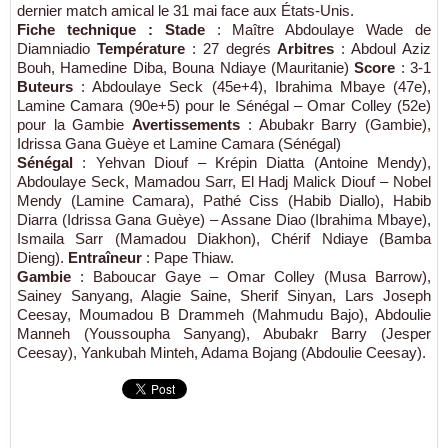
dernier match amical le 31 mai face aux États-Unis.
Fiche technique :
Stade
: Maître Abdoulaye Wade de
Diamniadio
Température
: 27 degrés
Arbitres
: Abdoul Aziz
Bouh, Hamedine Diba, Bouna Ndiaye (Mauritanie)
Score
: 3-1
Buteurs
: Abdoulaye Seck (45e+4), Ibrahima Mbaye (47e),
Lamine Camara (90e+5) pour le Sénégal – Omar Colley (52e)
pour la Gambie
Avertissements
: Abubakr Barry (Gambie),
Idrissa Gana Guèye et Lamine Camara (Sénégal)
Sénégal
: Yehvan Diouf – Krépin Diatta (Antoine Mendy),
Abdoulaye Seck, Mamadou Sarr, El Hadj Malick Diouf – Nobel
Mendy (Lamine Camara), Pathé Ciss (Habib Diallo), Habib
Diarra (Idrissa Gana Guèye) – Assane Diao (Ibrahima Mbaye),
Ismaila Sarr (Mamadou Diakhon), Chérif Ndiaye (Bamba
Dieng).
Entraîneur
: Pape Thiaw.
Gambie
: Baboucar Gaye – Omar Colley (Musa Barrow),
Sainey Sanyang, Alagie Saine, Sherif Sinyan, Lars Joseph
Ceesay, Moumadou B Drammeh (Mahmudu Bajo), Abdoulie
Manneh (Youssoupha Sanyang), Abubakr Barry (Jesper
Ceesay), Yankubah Minteh, Adama Bojang (Abdoulie Ceesay).