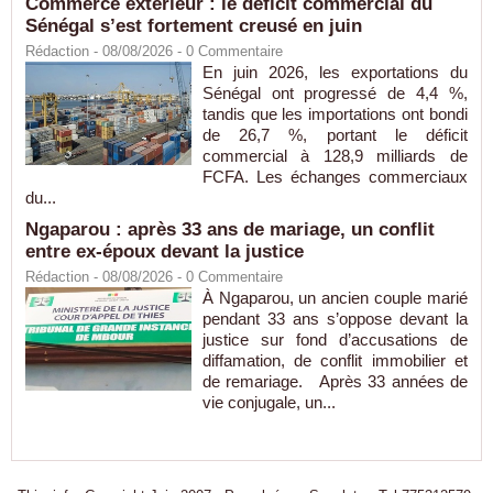
Commerce extérieur : le déficit commercial du
Sénégal s’est fortement creusé en juin
Rédaction
- 08/08/2026 -
0
Commentaire
En juin 2026, les exportations du
Sénégal ont progressé de 4,4 %,
tandis que les importations ont bondi
de 26,7 %, portant le déficit
commercial à 128,9 milliards de
FCFA. Les échanges commerciaux
du...
Ngaparou : après 33 ans de mariage, un conflit
entre ex-époux devant la justice
Rédaction
- 08/08/2026 -
0
Commentaire
À Ngaparou, un ancien couple marié
pendant 33 ans s’oppose devant la
justice sur fond d’accusations de
diffamation, de conflit immobilier et
de remariage. Après 33 années de
vie conjugale, un...