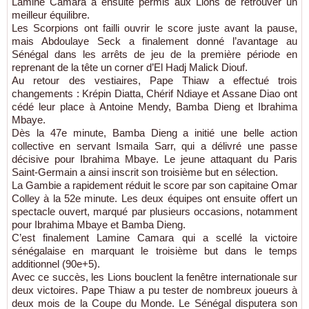
Lamine Camara a ensuite permis aux Lions de retrouver un
meilleur équilibre.
Les Scorpions ont failli ouvrir le score juste avant la pause,
mais Abdoulaye Seck a finalement donné l’avantage au
Sénégal dans les arrêts de jeu de la première période en
reprenant de la tête un corner d’El Hadj Malick Diouf.
Au retour des vestiaires, Pape Thiaw a effectué trois
changements : Krépin Diatta, Chérif Ndiaye et Assane Diao ont
cédé leur place à Antoine Mendy, Bamba Dieng et Ibrahima
Mbaye.
Dès la 47e minute, Bamba Dieng a initié une belle action
collective en servant Ismaila Sarr, qui a délivré une passe
décisive pour Ibrahima Mbaye. Le jeune attaquant du Paris
Saint-Germain a ainsi inscrit son troisième but en sélection.
La Gambie a rapidement réduit le score par son capitaine Omar
Colley à la 52e minute. Les deux équipes ont ensuite offert un
spectacle ouvert, marqué par plusieurs occasions, notamment
pour Ibrahima Mbaye et Bamba Dieng.
C’est finalement Lamine Camara qui a scellé la victoire
sénégalaise en marquant le troisième but dans le temps
additionnel (90e+5).
Avec ce succès, les Lions bouclent la fenêtre internationale sur
deux victoires. Pape Thiaw a pu tester de nombreux joueurs à
deux mois de la Coupe du Monde. Le Sénégal disputera son