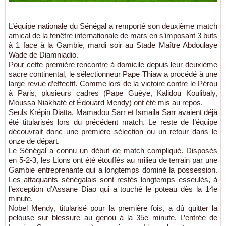
L’équipe nationale du Sénégal a remporté son deuxième match
amical de la fenêtre internationale de mars en s’imposant 3 buts
à 1 face à la Gambie, mardi soir au Stade Maître Abdoulaye
Wade de Diamniadio.
Pour cette première rencontre à domicile depuis leur deuxième
sacre continental, le sélectionneur Pape Thiaw a procédé à une
large revue d’effectif. Comme lors de la victoire contre le Pérou
à Paris, plusieurs cadres (Pape Guèye, Kalidou Koulibaly,
Moussa Niakhaté et Édouard Mendy) ont été mis au repos.
Seuls Krépin Diatta, Mamadou Sarr et Ismaila Sarr avaient déjà
été titularisés lors du précédent match. Le reste de l’équipe
découvrait donc une première sélection ou un retour dans le
onze de départ.
Le Sénégal a connu un début de match compliqué. Disposés
en 5-2-3, les Lions ont été étouffés au milieu de terrain par une
Gambie entreprenante qui a longtemps dominé la possession.
Les attaquants sénégalais sont restés longtemps esseulés, à
l’exception d’Assane Diao qui a touché le poteau dès la 14e
minute.
Nobel Mendy, titularisé pour la première fois, a dû quitter la
pelouse sur blessure au genou à la 35e minute. L’entrée de