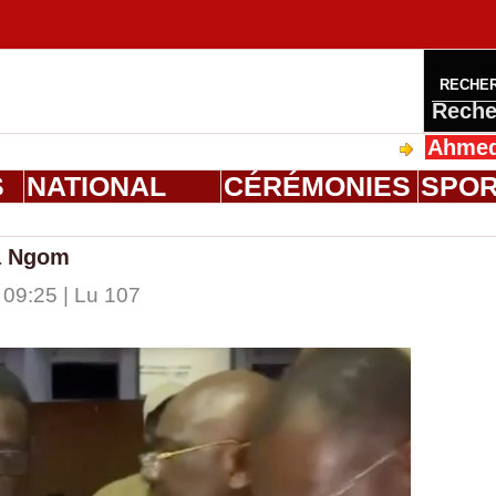
RECHE
Reche
Ahmed Saloum
S
NATIONAL
CÉRÉMONIES
SPO
a Ngom
 09:25 | Lu 107