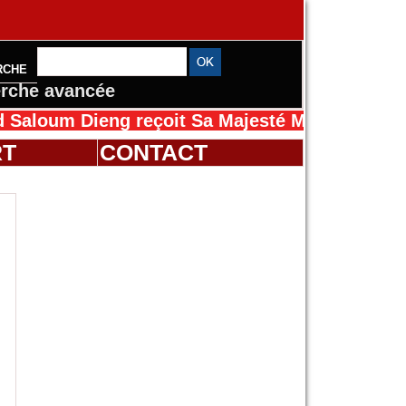
RCHE
rche avancée
 Dieng reçoit Sa Majesté Mansah Cissé au Sén
RT
CONTACT