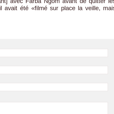
tant] avec Farba Ngom avant de quitter le
il avait été «filmé sur place la veille, mai