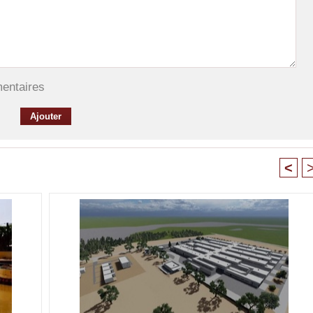
mentaires
<