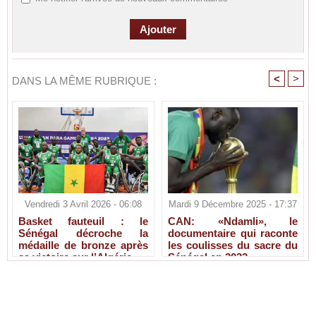
<
>
DANS LA MÊME RUBRIQUE :
Vendredi 3 Avril 2026 - 06:08
Mardi 9 Décembre 2025 - 17:37
Basket fauteuil : le
CAN: «Ndamli», le
Sénégal décroche la
documentaire qui raconte
médaille de bronze après
les coulisses du sacre du
sa victoire sur l’Algérie
Sénégal en 2022