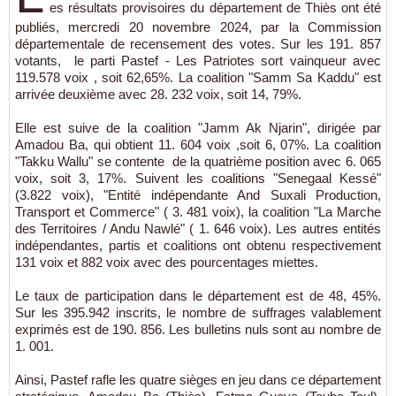
es résultats provisoires du département de Thiès ont été
publiés, mercredi 20 novembre 2024, par la Commission
départementale de recensement des votes. Sur les 191. 857
votants, le parti Pastef - Les Patriotes sort vainqueur avec
119.578 voix , soit 62,65%. La coalition "Samm Sa Kaddu" est
arrivée deuxième avec 28. 232 voix, soit 14, 79%.
Elle est suive de la coalition "Jamm Ak Njarin", dirigée par
Amadou Ba, qui obtient 11. 604 voix ,soit 6, 07%. La coalition
"Takku Wallu" se contente de la quatrième position avec 6. 065
voix, soit 3, 17%. Suivent les coalitions "Senegaal Kessé"
(3.822 voix), "Entité indépendante And Suxali Production,
Transport et Commerce" ( 3. 481 voix), la coalition "La Marche
des Territoires / Andu Nawlé" ( 1. 646 voix). Les autres entités
indépendantes, partis et coalitions ont obtenu respectivement
131 voix et 882 voix avec des pourcentages miettes.
Le taux de participation dans le département est de 48, 45%.
Sur les 395.942 inscrits, le nombre de suffrages valablement
exprimés est de 190. 856. Les bulletins nuls sont au nombre de
1. 001.
Ainsi, Pastef rafle les quatre sièges en jeu dans ce département