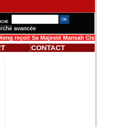
RCHE
rche avancée
oit Sa Majesté Mansah Cissé au Sénégal pour 
RT
CONTACT