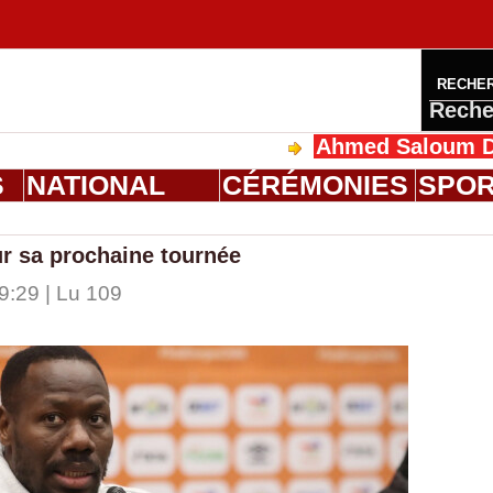
RECHE
Reche
Ahmed Saloum Dieng reç
S
NATIONAL
CÉRÉMONIES
SPO
ur sa prochaine tournée
9:29 | Lu 109