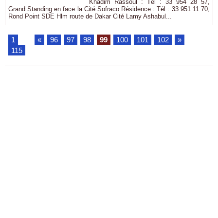
Khadim Rassoul : Tél : 33 954 28 57,
Grand Standing en face la Cité Sofraco Résidence : Tél : 33 951 11 70,
Rond Point SDE Hlm route de Dakar Cité Lamy Ashabul...
1
...
«
96
97
98
99
100
101
102
»
...
115