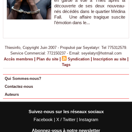
en garde à vue à Thiès après la
découverte de ses deux nouveau-
nés décédés dans le quartier Médina
Fall. Une affaire tragique suscite
l’émotion dans le...
Thiesinfo, Copyright Juin 2007 - Propulsé par Seyelatyr: Tel 775312579.
Service Commercial: 772150237 - Email: seyelatyr@hotmail.com
|
|
|
|
Accès membres
Plan du site
Syndication
Inscription au site
Tags
Qui Sommes-nous?
Contactez-nous
Auteurs
Suivez-nous sur les réseaux sociaux
Facebook
|
X / Twitter
|
Instagram
Abonnez-vous à notre newsletter