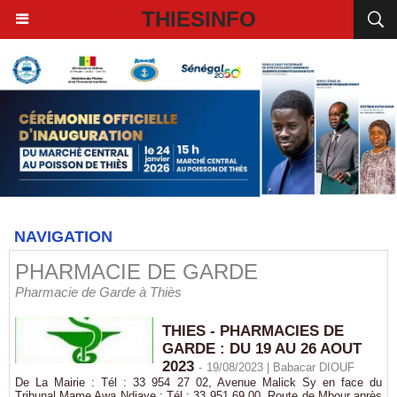
THIESINFO
NAVIGATION
PHARMACIE DE GARDE
Pharmacie de Garde à Thiès
THIES - PHARMACIES DE
GARDE : DU 19 AU 26 AOUT
2023
-
19/08/2023 |
Babacar DIOUF
De La Mairie : Tél : 33 954 27 02, Avenue Malick Sy en face du
Tribunal Mame Awa Ndiaye : Tél : 33 951 69 00, Route de Mbour après