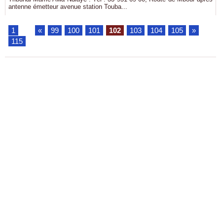
antenne émetteur avenue station Touba...
1
...
«
99
100
101
102
103
104
105
»
...
115