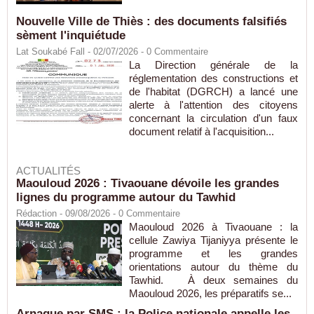
Nouvelle Ville de Thiès : des documents falsifiés
sèment l'inquiétude
Lat Soukabé Fall - 02/07/2026 -
0
Commentaire
La Direction générale de la
réglementation des constructions et
de l'habitat (DGRCH) a lancé une
alerte à l'attention des citoyens
concernant la circulation d'un faux
document relatif à l'acquisition...
ACTUALITÉS
Maouloud 2026 : Tivaouane dévoile les grandes
lignes du programme autour du Tawhid
Rédaction
- 09/08/2026 -
0
Commentaire
Maouloud 2026 à Tivaouane : la
cellule Zawiya Tijaniyya présente le
programme et les grandes
orientations autour du thème du
Tawhid. À deux semaines du
Maouloud 2026, les préparatifs se...
Arnaque par SMS : la Police nationale appelle les