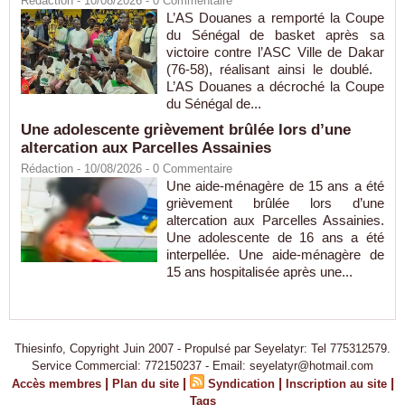
Rédaction
- 10/08/2026 -
0
Commentaire
L’AS Douanes a remporté la Coupe
du Sénégal de basket après sa
victoire contre l’ASC Ville de Dakar
(76-58), réalisant ainsi le doublé.
L’AS Douanes a décroché la Coupe
du Sénégal de...
Une adolescente grièvement brûlée lors d’une
altercation aux Parcelles Assainies
Rédaction
- 10/08/2026 -
0
Commentaire
Une aide-ménagère de 15 ans a été
grièvement brûlée lors d’une
altercation aux Parcelles Assainies.
Une adolescente de 16 ans a été
interpellée. Une aide-ménagère de
15 ans hospitalisée après une...
Thiesinfo, Copyright Juin 2007 - Propulsé par Seyelatyr: Tel 775312579.
Service Commercial: 772150237 - Email: seyelatyr@hotmail.com
|
|
|
|
Accès membres
Plan du site
Syndication
Inscription au site
Tags