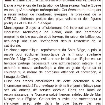
e 3 mai 2025, la cathédrale Notre-Dame des Victoires de
Dakar a vibré lors de l’installation de Monseigneur André Gueye
en tant qu’Archevêque métropolitain. Cet événement marquant
a réuni autour de nombreux évêques, le président de la
CERAO, différents prélats des pays voisins et des figures
politiques et civiles du Sénégal.
Monseigneur Gueye a officiellement été intronisé comme le
cinquième Archevêque de Dakar, dans une cérémonie
empreinte de joie pascale et de ferveur. En raison de l’affluence,
beaucoup ont suivi l’événement depuis l’extérieur de la
cathédrale.
Le Nonce apostolique, représentant du Saint-Siège, a pris la
parole pour souligner l’importance de la mission spirituelle
confiée à Mgr Gueye, insistant sur le fait que l’Église est un
héritage partagé nécessitant une administration intègre. Il a
exhorté le nouvel archevêque à être un guide rigoureux et
courageux, à même de combiner affection et correction, à
l’image du Christ.
L’une des étapes émouvantes de cette cérémonie a été
l’hommage rendu à l’archevêque émérite Benjamin Ndiaye pour
ses dix années de service dévoué. Dans ses mots de
reconnaissance, le Nonce a salué l’amour indéfectible de Mgr
Ndiaye pour l’Église. Ce dernier a invité son successeur à
s’engager avec zèle dans la voie tracée par ses