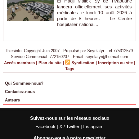
El Hadji Malick Sy de Tivaouane
lancera officiellement ses activités
médicales le lundi 10 août 2026 à
partir de 8 heures. Le Centre
hospitalier national...
Thiesinfo, Copyright Juin 2007 - Propulsé par Seyelatyr: Tel 775312579.
Service Commercial: 772150237 - Email: seyelatyr@hotmail.com
|
|
|
|
Accès membres
Plan du site
Syndication
Inscription au site
Tags
Qui Sommes-nous?
Contactez-nous
Auteurs
Suivez-nous sur les réseaux sociaux
Facebook
|
X / Twitter
|
Instagram
Abonnez-vous à notre newsletter