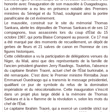
honorée avec l’inauguration de son mausolée à Ouagadougou.
La cérémonie a eu lieu en présence notable des Premiers
ministres du Sénégal et du Tchad, soulignant ainsi la portée
panafricaine de cet événement.
Le mausolée, construit sur le site du mémorial Thomas
Sankara, abrite les dépouilles de Thomas Sankara et de ses 12
compagnons, tous assassinés lors du coup d’État du 15
octobre 1987, qui porta Blaise Compaoré au pouvoir. Ce 17 mai
a été marqué par des moments de recueillement, un dépôt de
gerbes de fleurs et 21 salves de canon en l’honneur de ces
figures historiques.
Cette célébration a vu la participation de délégations venues du
Niger, du Mali, ainsi que des représentants de la famille de
l’ancien président ghanéen Jerry Rawlings. Toutefois, l’absence
du capitaine Ibrahim Traoré, actuel chef de l’État burkinabè, a
été remarquée. C’est donc le Premier ministre Rimtalba Jean
Emmanuel Ouedraogo qui a transmis le message présidentiel,
qualifiant ce jour de symbole du refus de la domination
impérialiste et du néocolonialisme. Cette inauguration s’inscrit
dans un projet plus large dédié à la mémoire de Thomas
Sankara et à la « flamme de la révolution », selon les mots du
chef de l’État.
Le capitaine Ibrahim Traoré, qui a exercé un contrôle strict sur