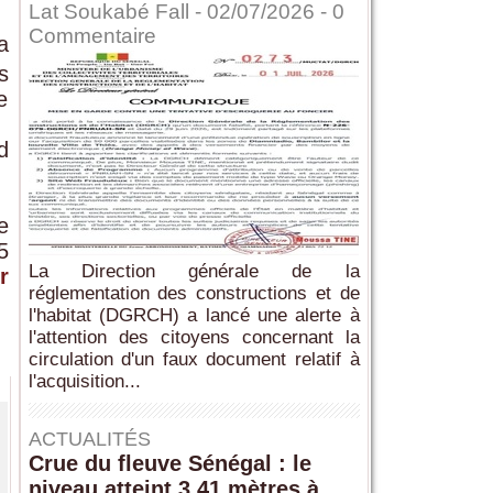
Lat Soukabé Fall - 02/07/2026 -
0
Commentaire
a
s
e
d
e
5
La Direction générale de la
r
réglementation des constructions et de
l'habitat (DGRCH) a lancé une alerte à
l'attention des citoyens concernant la
circulation d'un faux document relatif à
l'acquisition...
ACTUALITÉS
Crue du fleuve Sénégal : le
niveau atteint 3,41 mètres à