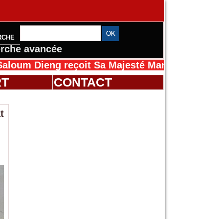
RCHE
rche avancée
eng reçoit Sa Majesté Mansah Cissé au Sénéga
RT
CONTACT
t