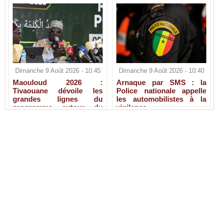
Dimanche 9 Août 2026 - 10:45
Dimanche 9 Août 2026 - 10:40
Maouloud 2026 :
Arnaque par SMS : la
Tivaouane dévoile les
Police nationale appelle
grandes lignes du
les automobilistes à la
programme autour du
vigilance
Tawhid