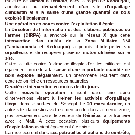
majeure ce
samedi à Tenkoto
, dans la région de
Kédougou
,
aboutissant au
démantèlement d’un site d’orpaillage
clandestin
et à la
saisie d’une grande quantité de bois
exploité illégalement
.
Une opération en cours contre l’exploitation illégale
La
Direction de l’information et des relations publiques de
l’armée (DIRPA)
a annoncé sur le réseau
X
que cette
intervention des unités de la Zone Militaire N°4
(Tambacounda et Kédougou)
a permis
d’interpeller six
orpailleurs
et de récupérer plusieurs
motos utilisées sur le
site
.
Outre la lutte contre l’extraction illégale d’or, les militaires ont
également procédé à la
saisie d’une importante quantité de
bois exploité illégalement
, un phénomène récurrent dans
cette région riche en ressources naturelles.
Deuxième intervention en moins de dix jours
Cette
nouvelle opération
s’inscrit dans une série
d’interventions visant à
freiner les activités d’orpaillage
illégal
dans le sud-est du Sénégal. Le
20 mars dernier
, un
autre site clandestin avait été démantelé dans la même zone,
plus précisément dans le secteur de
Kéniéba
, à la frontière
avec le
Mali
. À cette occasion, plusieurs
équipements
d’exploitation
avaient également été saisis.
L’armée poursuit donc
ses patrouilles et actions de contrôle
,