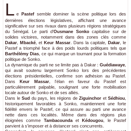
L
e
Pastef
semble dominer la scène politique lors des
dernières élections législatives, affichant une avance
significative sur ses rivaux dans plusieurs régions stratégiques
du Sénégal. Le parti d’
Ousmane Sonko
capitalise sur de
solides victoires, notamment dans des zones clés comme
Dakar
,
Mbacké
, et
Keur Massar
. Dans la capitale,
Dakar
, le
Pastef a triomphé face à des poids lourds politiques tels que
Barthélémy Dias
, ce qui marque un tournant pour la formation
politique de Sonko.
La dynamique du parti ne se limite pas à Dakar :
Guédiawaye
,
qui avait soutenu largement Sonko lors des précédentes
élections présidentielles, confirme son adhésion au Pastef.
Dans
Keur Massar
, l'élan en faveur du Pastef est
particulièrement palpable, soulignant une forte mobilisation
locale autour de Sonko et de ses alliés.
Dans le
Sud
du pays, les régions de
Ziguinchor
et
Sédhiou
,
historiquement favorables à Sonko, maintiennent une forte
fidélité envers le Pastef, ce qui assure au parti une avance
nette dans ces localités. Même dans des régions plus
éloignées comme
Tambacounda
et
Kédougou
, le Pastef
parvient à s’imposer et à distancer ses concurrents.