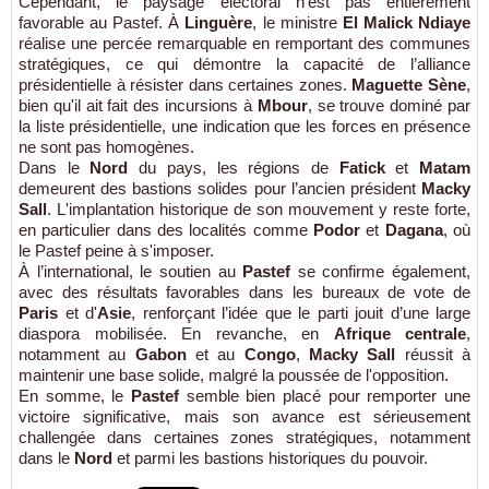
Cependant, le paysage électoral n'est pas entièrement
favorable au Pastef. À
Linguère
, le ministre
El Malick Ndiaye
réalise une percée remarquable en remportant des communes
stratégiques, ce qui démontre la capacité de l’alliance
présidentielle à résister dans certaines zones.
Maguette Sène
,
bien qu'il ait fait des incursions à
Mbour
, se trouve dominé par
la liste présidentielle, une indication que les forces en présence
ne sont pas homogènes.
Dans le
Nord
du pays, les régions de
Fatick
et
Matam
demeurent des bastions solides pour l’ancien président
Macky
Sall
. L'implantation historique de son mouvement y reste forte,
en particulier dans des localités comme
Podor
et
Dagana
, où
le Pastef peine à s'imposer.
À l’international, le soutien au
Pastef
se confirme également,
avec des résultats favorables dans les bureaux de vote de
Paris
et d'
Asie
, renforçant l’idée que le parti jouit d’une large
diaspora mobilisée. En revanche, en
Afrique centrale
,
notamment au
Gabon
et au
Congo
,
Macky Sall
réussit à
maintenir une base solide, malgré la poussée de l'opposition.
En somme, le
Pastef
semble bien placé pour remporter une
victoire significative, mais son avance est sérieusement
challengée dans certaines zones stratégiques, notamment
dans le
Nord
et parmi les bastions historiques du pouvoir.