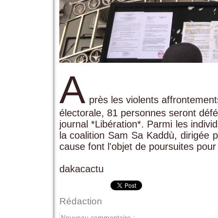
A
près les violents affronteme
électorale, 81 personnes seront défé
journal *Libération*. Parmi les indivi
la coalition Sam Sa Kaddù, dirigée 
cause font l'objet de poursuites pour 
dakacactu
Rédaction
Nouveau commentaire :