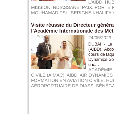
L'AIBD
,
HUB
MISSION
,
NDIASSANE
,
PAIX
,
PORTE-
MOUHAMAD PSL
,
SERIGNE KHALIFA
Visite réussie du Directeur génér
l'Académie Internationale des Méti
24/05/2023
DUBAI - Le D
(AIBD), Abdo
cours de laqu
Dynamics Solu
une...
ACADÉMIE 
CIVILE (AIMAC)
,
AIBD
,
AIR DYNAMICS
FORMATION EN AVIATION CIVILE
,
HU
AÉROPORTUAIRE DE DIASS
,
SÉNÉG