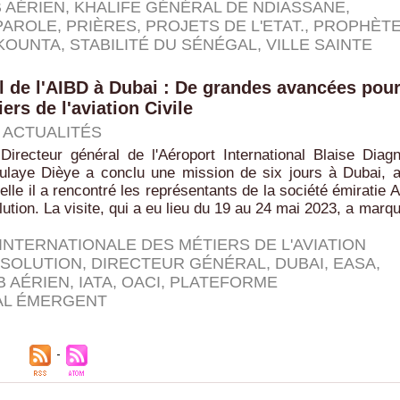
 AÉRIEN
,
KHALIFE GÉNÉRAL DE NDIASSANE
,
PAROLE
,
PRIÈRES
,
PROJETS DE L'ETAT.
,
PROPHÈT
 KOUNTA
,
STABILITÉ DU SÉNÉGAL
,
VILLE SAINTE
al de l'AIBD à Dubai : De grandes avancées pou
ers de l'aviation Civile
|
ACTUALITÉS
irecteur général de l'Aéroport International Blaise Diag
ulaye Dièye a conclu une mission de six jours à Dubai, 
elle il a rencontré les représentants de la société émiratie A
tion. La visite, qui a eu lieu du 19 au 24 mai 2023, a marq
INTERNATIONALE DES MÉTIERS DE L'AVIATION
 SOLUTION
,
DIRECTEUR GÉNÉRAL
,
DUBAI
,
EASA
,
B AÉRIEN
,
IATA
,
OACI
,
PLATEFORME
AL ÉMERGENT