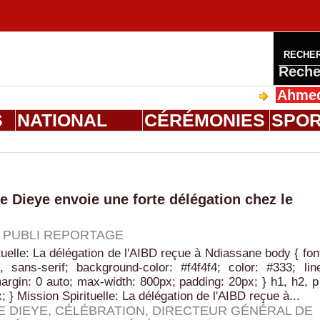
RECHE
Reche
Ahmed Salou
S
NATIONAL
CÉRÉMONIES
SPO
Dieye envoie une forte délégation chez le
|
PUBLI REPORTAGE
tuelle: La délégation de l'AIBD reçue à Ndiassane body { fon
l', sans-serif; background-color: #f4f4f4; color: #333; lin
margin: 0 auto; max-width: 800px; padding: 20px; } h1, h2, p
 } Mission Spirituelle: La délégation de l'AIBD reçue à...
 DIEYE
,
CÉLÉBRATION
,
DIRECTEUR GÉNÉRAL DE