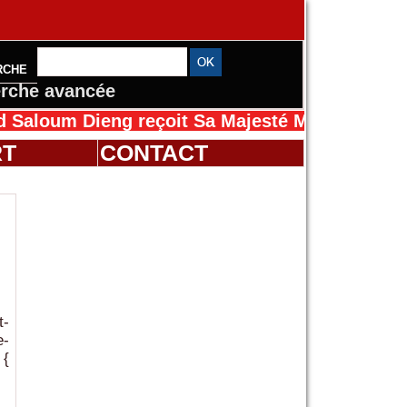
RCHE
rche avancée
m Dieng reçoit Sa Majesté Mansah Cissé au Sé
RT
CONTACT
t-
e-
 {