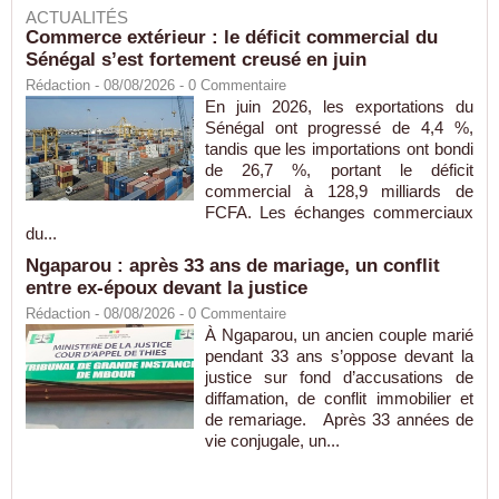
ACTUALITÉS
Commerce extérieur : le déficit commercial du
Sénégal s’est fortement creusé en juin
Rédaction
- 08/08/2026 -
0
Commentaire
En juin 2026, les exportations du
Sénégal ont progressé de 4,4 %,
tandis que les importations ont bondi
de 26,7 %, portant le déficit
commercial à 128,9 milliards de
FCFA. Les échanges commerciaux
du...
Ngaparou : après 33 ans de mariage, un conflit
entre ex-époux devant la justice
Rédaction
- 08/08/2026 -
0
Commentaire
À Ngaparou, un ancien couple marié
pendant 33 ans s’oppose devant la
justice sur fond d’accusations de
diffamation, de conflit immobilier et
de remariage. Après 33 années de
vie conjugale, un...