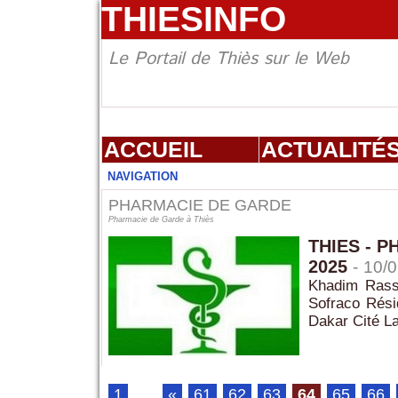
THIESINFO
Le Portail de Thiès sur le Web
ACCUEIL
ACTUALITÉ
NAVIGATION
PHARMACIE DE GARDE
Pharmacie de Garde à Thiès
THIES - P
2025
-
10/0
Khadim Rasso
Sofraco Rési
Dakar Cité L
1
...
«
61
62
63
64
65
66