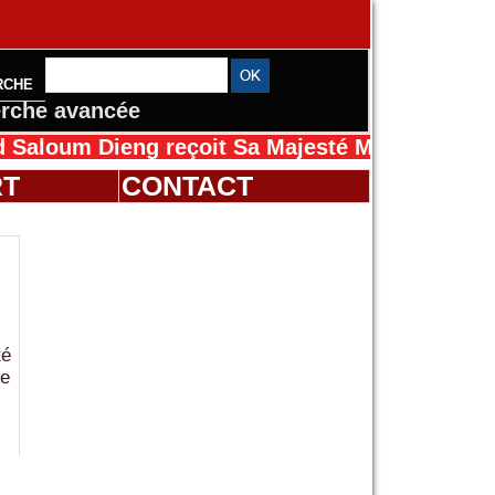
RCHE
rche avancée
m Dieng reçoit Sa Majesté Mansah Cissé au Sé
RT
CONTACT
té
de