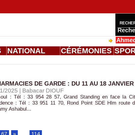
RECHE
Reche
Ahmed Salou
S
NATIONAL
CÉRÉMONIES
SPO
HARMACIES DE GARDE : DU 11 AU 18 JANVIER
1/2025 |
Babacar DIOUF
ul : Tél : 33 954 28 57, Grand Standing en face la Ci
dence : Tél : 33 951 11 70, Rond Point SDE Hlm route 
amy Ashabul...
67
»
...
114