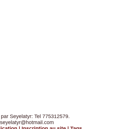
 par Seyelatyr: Tel 775312579.
 seyelatyr@hotmail.com
ication
|
Inscription au site
|
Tags