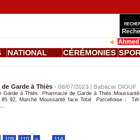
RECHE
Reche
Ahmed Saloum
S
NATIONAL
CÉRÉMONIES
SPO
 de Garde à Thiès
-
08/07/2023 |
Babacar DIOUF
e Garde à Thiès Pharmacie de Garde à Thiès Moussanté
 85 92, Marché Moussanté face Total Parcelloise : Tél
..
109
110
»
...
114