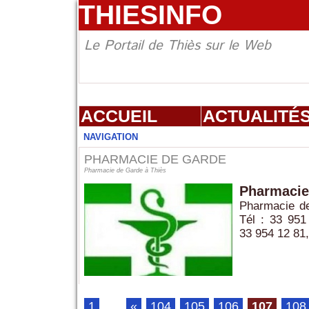
THIESINFO
Le Portail de Thiès sur le Web
ACCUEIL
ACTUALITÉ
NAVIGATION
PHARMACIE DE GARDE
Pharmacie de Garde à Thiès
Pharmacie
Pharmacie d
Tél : 33 951
33 954 12 81,.
1
...
«
104
105
106
107
108