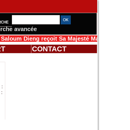
RCHE
rche avancée
 Dieng reçoit Sa Majesté Mansah Cissé au Sé
RT
CONTACT
 :
 :