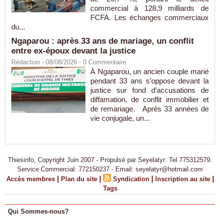
commercial à 128,9 milliards de
FCFA. Les échanges commerciaux
du...
Ngaparou : après 33 ans de mariage, un conflit
entre ex-époux devant la justice
Rédaction
- 08/08/2026 -
0
Commentaire
À Ngaparou, un ancien couple marié
pendant 33 ans s’oppose devant la
justice sur fond d’accusations de
diffamation, de conflit immobilier et
de remariage. Après 33 années de
vie conjugale, un...
Thiesinfo, Copyright Juin 2007 - Propulsé par Seyelatyr: Tel 775312579.
Service Commercial: 772150237 - Email: seyelatyr@hotmail.com
|
|
|
|
Accès membres
Plan du site
Syndication
Inscription au site
Tags
Qui Sommes-nous?