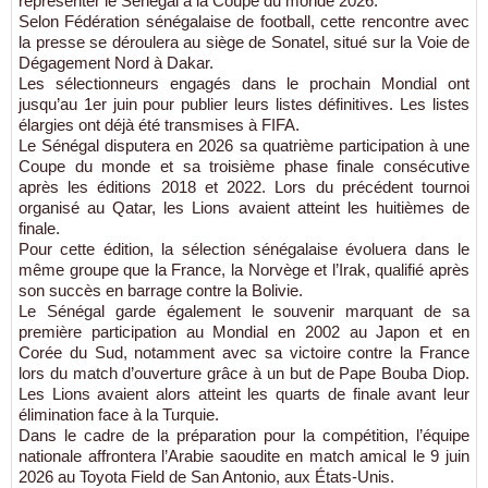
représenter le Sénégal à la Coupe du monde 2026.
Selon Fédération sénégalaise de football, cette rencontre avec
la presse se déroulera au siège de Sonatel, situé sur la Voie de
Dégagement Nord à Dakar.
Les sélectionneurs engagés dans le prochain Mondial ont
jusqu’au 1er juin pour publier leurs listes définitives. Les listes
élargies ont déjà été transmises à FIFA.
Le Sénégal disputera en 2026 sa quatrième participation à une
Coupe du monde et sa troisième phase finale consécutive
après les éditions 2018 et 2022. Lors du précédent tournoi
organisé au Qatar, les Lions avaient atteint les huitièmes de
finale.
Pour cette édition, la sélection sénégalaise évoluera dans le
même groupe que la France, la Norvège et l’Irak, qualifié après
son succès en barrage contre la Bolivie.
Le Sénégal garde également le souvenir marquant de sa
première participation au Mondial en 2002 au Japon et en
Corée du Sud, notamment avec sa victoire contre la France
lors du match d’ouverture grâce à un but de Pape Bouba Diop.
Les Lions avaient alors atteint les quarts de finale avant leur
élimination face à la Turquie.
Dans le cadre de la préparation pour la compétition, l’équipe
nationale affrontera l’Arabie saoudite en match amical le 9 juin
2026 au Toyota Field de San Antonio, aux États-Unis.