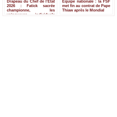
Drapeau du Chef de l’État
Équipe nationale : la FSF
2026 : Fatick sacrée
met fin au contrat de Pape
championne, les
Thiaw après le Mondial
vainqueurs individuels
connus