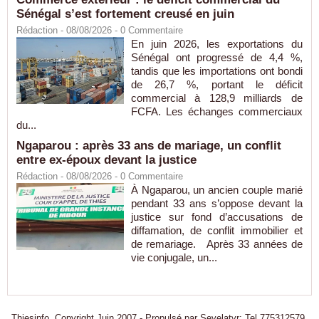
Sénégal s’est fortement creusé en juin
Rédaction
- 08/08/2026 -
0
Commentaire
En juin 2026, les exportations du
Sénégal ont progressé de 4,4 %,
tandis que les importations ont bondi
de 26,7 %, portant le déficit
commercial à 128,9 milliards de
FCFA. Les échanges commerciaux
du...
Ngaparou : après 33 ans de mariage, un conflit
entre ex-époux devant la justice
Rédaction
- 08/08/2026 -
0
Commentaire
À Ngaparou, un ancien couple marié
pendant 33 ans s’oppose devant la
justice sur fond d’accusations de
diffamation, de conflit immobilier et
de remariage. Après 33 années de
vie conjugale, un...
Thiesinfo, Copyright Juin 2007 - Propulsé par Seyelatyr: Tel 775312579.