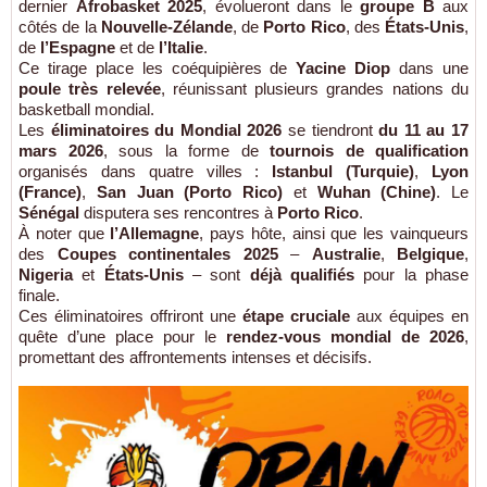
dernier
Afrobasket 2025
, évolueront dans le
groupe B
aux
côtés de la
Nouvelle-Zélande
, de
Porto Rico
, des
États-Unis
,
de
l’Espagne
et de
l’Italie
.
Ce tirage place les coéquipières de
Yacine Diop
dans une
poule très relevée
, réunissant plusieurs grandes nations du
basketball mondial.
Les
éliminatoires du Mondial 2026
se tiendront
du 11 au 17
mars 2026
, sous la forme de
tournois de qualification
organisés dans quatre villes :
Istanbul (Turquie)
,
Lyon
(France)
,
San Juan (Porto Rico)
et
Wuhan (Chine)
. Le
Sénégal
disputera ses rencontres à
Porto Rico
.
À noter que
l’Allemagne
, pays hôte, ainsi que les vainqueurs
des
Coupes continentales 2025
–
Australie
,
Belgique
,
Nigeria
et
États-Unis
– sont
déjà qualifiés
pour la phase
finale.
Ces éliminatoires offriront une
étape cruciale
aux équipes en
quête d’une place pour le
rendez-vous mondial de 2026
,
promettant des affrontements intenses et décisifs.