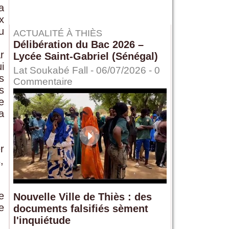
a
x
u
ACTUALITÉ À THIÈS
Délibération du Bac 2026 –
r
Lycée Saint-Gabriel (Sénégal)
i
Lat Soukabé Fall - 06/07/2026 -
0
s
Commentaire
s
e
a
r
,
e
Nouvelle Ville de Thiès : des
e
documents falsifiés sèment
l'inquiétude