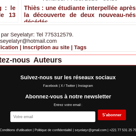
 : le
Thiès : une étudiante interpellée après
de 13
la découverte de deux nouveau-nés
décédés
 par Seyelatyr: Tel 775312579.
 seyelatyr@hotmail.com
ication
|
Inscription au site
|
Tags
tez-nous
Auteurs
Suivez-nous sur les réseaux sociaux
Facebook
|
X / Twitter
|
Instagram
Abonnez-vous à notre newsletter
Entrez votre email :
S'abonner
Conditions d'utilisation
|
Politique de confidentialité
|
seyelatyr@gmail.com
|
+221 77 531 25 7