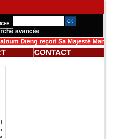
RCHE
rche avancée
eng reçoit Sa Majesté Mansah Cissé au Sénég
RT
CONTACT
t
«
»