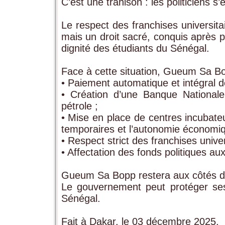
C’est une trahison : les politiciens s’
Le respect des franchises universita
mais un droit sacré, conquis après pl
dignité des étudiants du Sénégal.
Face à cette situation, Gueum Sa B
•
Paiement automatique et intégral d
•
Création d’une Banque Nationale
pétrole ;
•
Mise en place de centres incubateu
temporaires et l’autonomie économiq
•
Respect strict des franchises univer
•
Affectation des fonds politiques au
Gueum Sa Bopp restera aux côtés de l
Le gouvernement peut protéger ses 
Sénégal.
Fait à Dakar, le 03 décembre 2025.