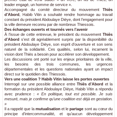
leader engagé, un homme de service ».
Accompagné du comité directeur du mouvement
Thiès
d’Abord
, Habib Vitin a souhaité rendre hommage au travail
constant du président Abdoulaye Dièye, dont l’engagement pour
la ville demeure reconnu par de nombreux Thiessois.
Des échanges ouverts et tournés vers l’avenir
À l’issue de cette entrevue, le président du mouvement
Thiès
d’Abord
s’est dit agréablement surpris par la disponibilité du
président Abdoulaye Dièye, son esprit d’ouverture et son sens
naturel de la solidarité. Ces qualités, selon lui, incarnent la
vision dont Thiès a besoin pour accélérer son développement.
Les discussions ont porté sur les enjeux prioritaires de la ville,
les besoins des trois communes, les urgences
départementales et les questions nationales ayant un impact
direct sur le quotidien des Thiessois.
Vers une coalition ? Habib Vitin laisse les portes ouvertes
Interrogé sur une possible alliance entre
Thiès d’Abord
et la
formation du président Abdoulaye Dièye, Habib Vitin a répondu
avec prudence :
« En politique, tout est possible. Je suis
mesuré, mais je confirme qu’une coalition est déjà en gestation.
»
Il a rappelé que la
mutualisation
et le
partage
sont au cœur du
principe d’intercommunalité, et qu’aucun développement