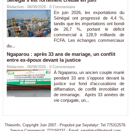
Sénégal s’est fortement creusé en juin
Rédaction
- 08/08/2026 -
0
Commentaire
En juin 2026, les exportations du
Sénégal ont progressé de 4,4 %,
tandis que les importations ont bondi
de 26,7 %, portant le déficit
commercial à 128,9 milliards de
FCFA. Les échanges commerciaux
du...
Ngaparou : après 33 ans de mariage, un conflit
entre ex-époux devant la justice
Rédaction
- 08/08/2026 -
0
Commentaire
À Ngaparou, un ancien couple marié
pendant 33 ans s’oppose devant la
justice sur fond d’accusations de
diffamation, de conflit immobilier et
de remariage. Après 33 années de
vie conjugale, un...
Thiesinfo, Copyright Juin 2007 - Propulsé par Seyelatyr: Tel 775312579.
Service Commercial: 772150237 - Email: seyelatyr@hotmail.com