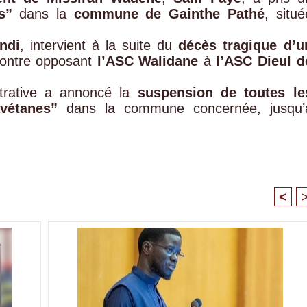
s”
dans la
commune de Gainthe Pathé
, situé
undi
, intervient à la suite du
décès tragique d’u
contre opposant
l’ASC Walidane
à
l’ASC Dieul d
strative a annoncé la
suspension de toutes le
vétanes”
dans la commune concernée, jusqu’
<