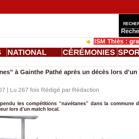
RECHE
Reche
ISM Thiès : graduation
S
NATIONAL
CÉRÉMONIES
SPO
nes” à Gainthe Pathé après un décès lors d’un
07 | Lu 267 fois Rédigé par
Rédaction
spendu les compétitions “navétanes” dans la commune 
eur lors d’un match local.