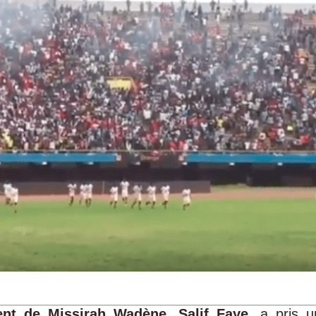
ment de Missirah Wadène
,
Salif Faye
, a pris u