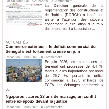
Lat Soukabé Fall - 02/07/2026 -
0
Commentaire
La Direction générale de la
réglementation des constructions et
de l'habitat (DGRCH) a lancé une
alerte à l'attention des citoyens
concernant la circulation d'un faux
document relatif à l'acquisition...
ACTUALITÉS
Commerce extérieur : le déficit commercial du
Sénégal s’est fortement creusé en juin
Rédaction
- 08/08/2026 -
0
Commentaire
En juin 2026, les exportations du
Sénégal ont progressé de 4,4 %,
tandis que les importations ont bondi
de 26,7 %, portant le déficit
commercial à 128,9 milliards de
FCFA. Les échanges commerciaux
du...
Ngaparou : après 33 ans de mariage, un conflit
entre ex-époux devant la justice
Rédaction
- 08/08/2026 -
0
Commentaire