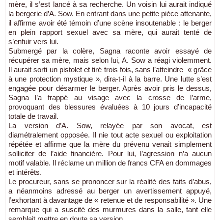
mère, il s’est lancé à sa recherche. Un voisin lui aurait indiqué
la bergerie d’A. Sow. En entrant dans une petite pièce attenante,
il affirme avoir été témoin d’une scène insoutenable : le berger
en plein rapport sexuel avec sa mère, qui aurait tenté de
s’enfuir vers lui.
Submergé par la colère, Sagna raconte avoir essayé de
récupérer sa mère, mais selon lui, A. Sow a réagi violemment.
Il aurait sorti un pistolet et tiré trois fois, sans l’atteindre « grâce
à une protection mystique », dira-t-il à la barre. Une lutte s’est
engagée pour désarmer le berger. Après avoir pris le dessus,
Sagna l’a frappé au visage avec la crosse de l’arme,
provoquant des blessures évaluées à 10 jours d’incapacité
totale de travail.
La version d’A. Sow, relayée par son avocat, est
diamétralement opposée. Il nie tout acte sexuel ou exploitation
répétée et affirme que la mère du prévenu venait simplement
solliciter de l’aide financière. Pour lui, l’agression n’a aucun
motif valable. Il réclame un million de francs CFA en dommages
et intérêts.
Le procureur, sans se prononcer sur la réalité des faits d’abus,
a néanmoins adressé au berger un avertissement appuyé,
l’exhortant à davantage de « retenue et de responsabilité ». Une
remarque qui a suscité des murmures dans la salle, tant elle
semblait mettre en doute sa version.