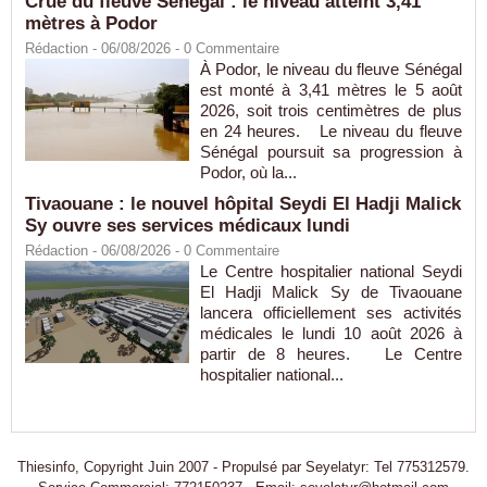
Crue du fleuve Sénégal : le niveau atteint 3,41
mètres à Podor
Rédaction
- 06/08/2026 -
0
Commentaire
À Podor, le niveau du fleuve Sénégal
est monté à 3,41 mètres le 5 août
2026, soit trois centimètres de plus
en 24 heures. Le niveau du fleuve
Sénégal poursuit sa progression à
Podor, où la...
Tivaouane : le nouvel hôpital Seydi El Hadji Malick
Sy ouvre ses services médicaux lundi
Rédaction
- 06/08/2026 -
0
Commentaire
Le Centre hospitalier national Seydi
El Hadji Malick Sy de Tivaouane
lancera officiellement ses activités
médicales le lundi 10 août 2026 à
partir de 8 heures. Le Centre
hospitalier national...
Thiesinfo, Copyright Juin 2007 - Propulsé par Seyelatyr: Tel 775312579.