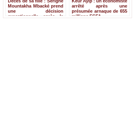
Décès de sa fille : Serigne
Keur Ayip : un économiste
Mountakha Mbacké prend
arrêté après une
une décision
présumée arnaque de 655
exceptionnelle après la
millions FCFA
disparition de Sokhna Ami
Mbacké