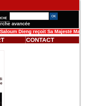
RCHE
rche avancée
eng reçoit Sa Majesté Mansah Cissé au Sénég
RT
CONTACT
di
le