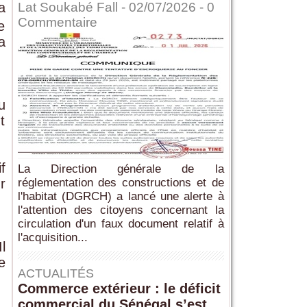
a
Lat Soukabé Fall - 02/07/2026 -
0
Commentaire
e
a
u
t
f
La Direction générale de la
r
réglementation des constructions et de
l'habitat (DGRCH) a lancé une alerte à
l'attention des citoyens concernant la
circulation d'un faux document relatif à
l'acquisition...
l
e
ACTUALITÉS
Commerce extérieur : le déficit
commercial du Sénégal s’est