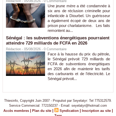
Rédaction
- 05/08/2026 -
0
Commentaire
Une jeune mère a été condamnée à
six ans de réclusion criminelle pour
infanticide à Diourbel. Un guérisseur
a également écopé de deux ans de
prison pour charlatanisme. Les faits
remontent au...
Sénégal : les subventions énergétiques pourraient
atteindre 729 milliards de FCFA en 2026
Rédaction
- 05/08/2026 -
0
Commentaire
Face à la hausse du prix du pétrole,
le Sénégal prévoit 729 milliards de
FCFA de subventions énergétiques
en 2026 afin de maintenir les tarifs
des carburants et de l’électricité. Le
Sénégal prévoit...
Thiesinfo, Copyright Juin 2007 - Propulsé par Seyelatyr: Tel 775312579.
Service Commercial: 772150237 - Email: seyelatyr@hotmail.com
|
|
|
|
Accès membres
Plan du site
Syndication
Inscription au site
Tags