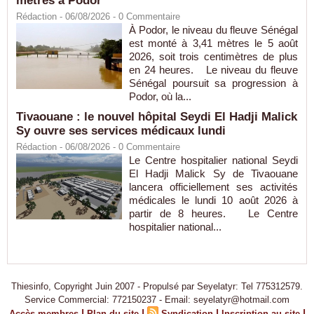
mètres à Podor
Rédaction
- 06/08/2026 -
0
Commentaire
À Podor, le niveau du fleuve Sénégal
est monté à 3,41 mètres le 5 août
2026, soit trois centimètres de plus
en 24 heures. Le niveau du fleuve
Sénégal poursuit sa progression à
Podor, où la...
Tivaouane : le nouvel hôpital Seydi El Hadji Malick
Sy ouvre ses services médicaux lundi
Rédaction
- 06/08/2026 -
0
Commentaire
Le Centre hospitalier national Seydi
El Hadji Malick Sy de Tivaouane
lancera officiellement ses activités
médicales le lundi 10 août 2026 à
partir de 8 heures. Le Centre
hospitalier national...
Thiesinfo, Copyright Juin 2007 - Propulsé par Seyelatyr: Tel 775312579.
Service Commercial: 772150237 - Email: seyelatyr@hotmail.com
|
|
|
|
Accès membres
Plan du site
Syndication
Inscription au site