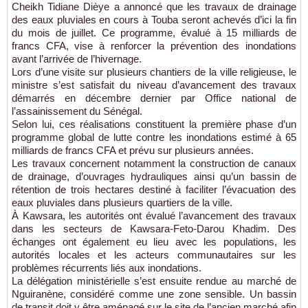
Cheikh Tidiane Dièye a annoncé que les travaux de drainage
des eaux pluviales en cours à Touba seront achevés d’ici la fin
du mois de juillet. Ce programme, évalué à 15 milliards de
francs CFA, vise à renforcer la prévention des inondations
avant l’arrivée de l’hivernage.
Lors d’une visite sur plusieurs chantiers de la ville religieuse, le
ministre s’est satisfait du niveau d’avancement des travaux
démarrés en décembre dernier par Office national de
l’assainissement du Sénégal.
Selon lui, ces réalisations constituent la première phase d’un
programme global de lutte contre les inondations estimé à 65
milliards de francs CFA et prévu sur plusieurs années.
Les travaux concernent notamment la construction de canaux
de drainage, d’ouvrages hydrauliques ainsi qu’un bassin de
rétention de trois hectares destiné à faciliter l’évacuation des
eaux pluviales dans plusieurs quartiers de la ville.
À Kawsara, les autorités ont évalué l’avancement des travaux
dans les secteurs de Kawsara-Feto-Darou Khadim. Des
échanges ont également eu lieu avec les populations, les
autorités locales et les acteurs communautaires sur les
problèmes récurrents liés aux inondations.
La délégation ministérielle s’est ensuite rendue au marché de
Nguiranène, considéré comme une zone sensible. Un bassin
de transit doit y être aménagé sur le site de l’ancien marché afin