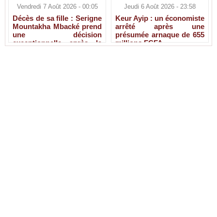
Vendredi 7 Août 2026 - 00:05
Jeudi 6 Août 2026 - 23:58
Décès de sa fille : Serigne
Keur Ayip : un économiste
Mountakha Mbacké prend
arrêté après une
une décision
présumée arnaque de 655
exceptionnelle après la
millions FCFA
disparition de Sokhna Ami
Mbacké