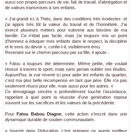
aussi son propre parcours de vie, fait de travail, d’abnégation et
de valeurs transmises à ses enfants.
« J’ai grandi ici, à Thiès, dans des conditions très modestes et
j’ai appris très tôt la valeur du travail et de l’honnêteté. J’ai
exercé plusieurs métiers pour subvenir aux besoins de ma
famille. Ce n’était pas facile, mais j’ai toujours mis un point
d’honneur à éduquer mes enfants dans le respect, la discipline
et le sens du devoir », confie-t-il, visiblement ému.
Revenant sur le chemin parcouru par sa fille, il ajoute :
« Fatou a toujours été déterminée. Même petite, elle voulait
réussir à travers le sport, mais sans jamais oublier ses études.
Aujourd’hui, la voir revenir ici pour aider les enfants du quartier,
c’est ma plus belle récompense en tant que père. Elle n’a pas
seulement réussi pour elle, mais aussi pour les autres. »
Ce témoignage sincère a profondément touché l’assistance,
rappelant à quel point la réussite d’une génération repose
souvent sur les sacrifices et les valeurs de la précédente.
Pour
Fatou Babou Diagne
, cette action s’inscrit dans une
dynamique durable de soutien communautaire.
« Investir dans l’éducation, c’est préparer un avenir meilleur