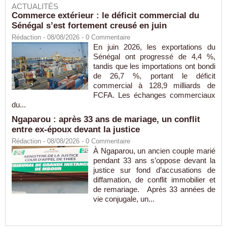
ACTUALITÉS
Commerce extérieur : le déficit commercial du
Sénégal s’est fortement creusé en juin
Rédaction
- 08/08/2026 -
0
Commentaire
En juin 2026, les exportations du
Sénégal ont progressé de 4,4 %,
tandis que les importations ont bondi
de 26,7 %, portant le déficit
commercial à 128,9 milliards de
FCFA. Les échanges commerciaux
du...
Ngaparou : après 33 ans de mariage, un conflit
entre ex-époux devant la justice
Rédaction
- 08/08/2026 -
0
Commentaire
À Ngaparou, un ancien couple marié
pendant 33 ans s’oppose devant la
justice sur fond d’accusations de
diffamation, de conflit immobilier et
de remariage. Après 33 années de
vie conjugale, un...