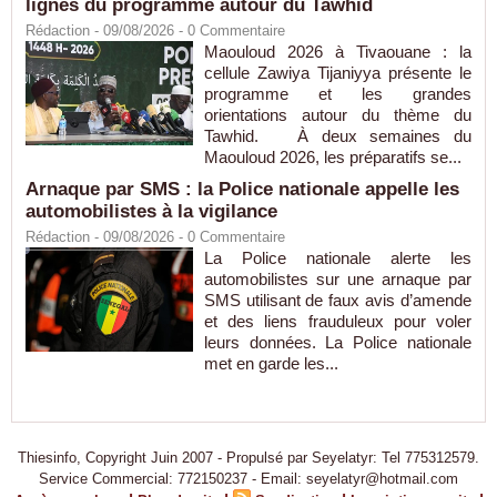
lignes du programme autour du Tawhid
Rédaction
- 09/08/2026 -
0
Commentaire
Maouloud 2026 à Tivaouane : la
cellule Zawiya Tijaniyya présente le
programme et les grandes
orientations autour du thème du
Tawhid. À deux semaines du
Maouloud 2026, les préparatifs se...
Arnaque par SMS : la Police nationale appelle les
automobilistes à la vigilance
Rédaction
- 09/08/2026 -
0
Commentaire
La Police nationale alerte les
automobilistes sur une arnaque par
SMS utilisant de faux avis d’amende
et des liens frauduleux pour voler
leurs données. La Police nationale
met en garde les...
Thiesinfo, Copyright Juin 2007 - Propulsé par Seyelatyr: Tel 775312579.
Service Commercial: 772150237 - Email: seyelatyr@hotmail.com