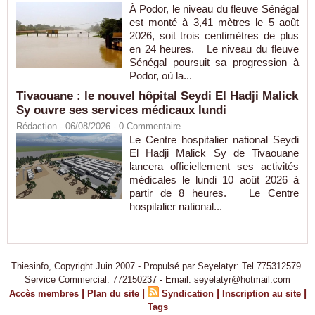
À Podor, le niveau du fleuve Sénégal
est monté à 3,41 mètres le 5 août
2026, soit trois centimètres de plus
en 24 heures. Le niveau du fleuve
Sénégal poursuit sa progression à
Podor, où la...
Tivaouane : le nouvel hôpital Seydi El Hadji Malick
Sy ouvre ses services médicaux lundi
Rédaction
- 06/08/2026 -
0
Commentaire
Le Centre hospitalier national Seydi
El Hadji Malick Sy de Tivaouane
lancera officiellement ses activités
médicales le lundi 10 août 2026 à
partir de 8 heures. Le Centre
hospitalier national...
Thiesinfo, Copyright Juin 2007 - Propulsé par Seyelatyr: Tel 775312579.
Service Commercial: 772150237 - Email: seyelatyr@hotmail.com
|
|
|
|
Accès membres
Plan du site
Syndication
Inscription au site
Tags