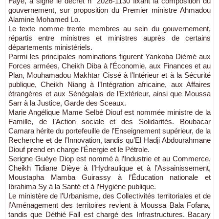
Faye, a signé le décret n° 2026-1130 fixant la composition du
gouvernement, sur proposition du Premier ministre Ahmadou
Alamine Mohamed Lo.
Le texte nomme trente membres au sein du gouvernement,
répartis entre ministres et ministres auprès de certains
départements ministériels.
Parmi les principales nominations figurent Yankoba Diémé aux
Forces armées, Cheikh Diba à l’Économie, aux Finances et au
Plan, Mouhamadou Makhtar Cissé à l’Intérieur et à la Sécurité
publique, Cheikh Niang à l’Intégration africaine, aux Affaires
étrangères et aux Sénégalais de l’Extérieur, ainsi que Moussa
Sarr à la Justice, Garde des Sceaux.
Marie Angélique Mame Selbé Diouf est nommée ministre de la
Famille, de l’Action sociale et des Solidarités. Boubacar
Camara hérite du portefeuille de l’Enseignement supérieur, de la
Recherche et de l’Innovation, tandis qu’El Hadji Abdourahmane
Diouf prend en charge l’Énergie et le Pétrole.
Serigne Guèye Diop est nommé à l’Industrie et au Commerce,
Cheikh Tidiane Dièye à l’Hydraulique et à l’Assainissement,
Moustapha Mamba Guirassy à l’Éducation nationale et
Ibrahima Sy à la Santé et à l’Hygiène publique.
Le ministère de l’Urbanisme, des Collectivités territoriales et de
l’Aménagement des territoires revient à Moussa Bala Fofana,
tandis que Déthié Fall est chargé des Infrastructures. Bacary