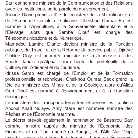
Sarr est nommé ministre de la Communication et des Relations
avec les Institutions, porte-parole du gouvernement.
Alioune Dione prend la tête du ministère de la Microfinance et
de l’Économie sociale et solidaire. Cheikhou Oumar Ba est
nommé à l’Agriculture, à la Souveraineté alimentaire et à
l’Élevage, alors que Samba Diouf est chargé des
Télécommunications et du Numérique.
Mamadou Lamine Diante devient ministre de la Fonction
publique, du Travail et de la Réforme du service public. Djirèye
Clotilde Coly est nommée ministre de la Jeunesse et des
Sports, tandis qu’Alpha Thiam hérite du portefeuille de la
Culture, de l’Artisanat et du Tourisme.
Idrissa Samb est chargé de l’Emploi et de la Formation
professionnelle et technique. Cheikhou Oumar Seck prend la
tête du ministère des Mines et de la Géologie, alors qu’Aliou
Gori Diouf est nommé à l’Environnement et à la Transition
écologique.
Le ministère des Transports terrestres et aériens est confié à
Abdoul Ahad Ndiaye. Amy Mara est nommée ministre des
Pêches et de l’Économie maritime.
Le décret prévoit également la nomination de Bassirou Sarr
comme ministre auprès du ministre de l’Économie, des
Finances et du Plan, chargé du Budget, et d’Allé Nar Diop,
ministre auprès du même département, chargé de l’Économie,